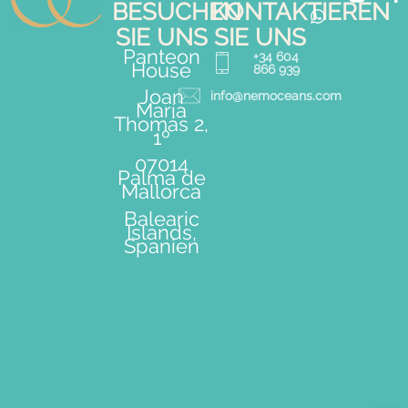
BESUCHEN
KONTAKTIEREN
SIE UNS
SIE UNS
Panteon
+34 604
House
866 939
Joan
info@nemoceans.com
María
Thomás 2,
1º
07014
Palma de
Mallorca
Balearic
Islands,
Spanien